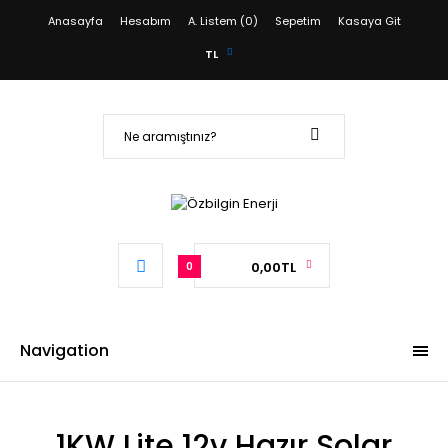
Anasayfa
Hesabım
A. Listem (0)
Sepetim
Kasaya Git
TL
0,00TL
0
Navigation
1KW Lite 12v Hazır Solar