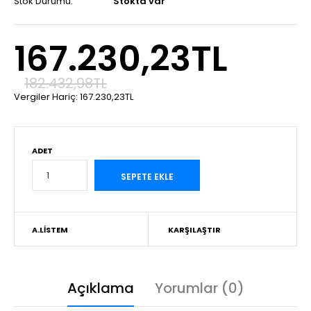
Stok Durumu:
Stokta var
167.230,23TL
182.432,98TL
Vergiler Hariç:
167.230,23TL
ADET
A.LISTEM
KARŞILAŞTIR
Açıklama
Yorumlar (0)