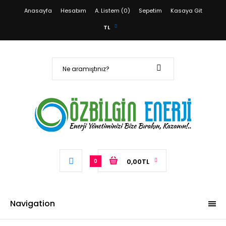
Anasayfa
Hesabım
A. Listem (0)
Sepetim
Kasaya Git
TL
0,00TL
0
Navigation