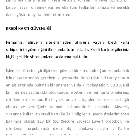
kamu alanına girmesini veya yetkisiz kullanımını veya üçüncü bir
kişiye ifşasını önlemek için gerekli tüm tedbirleri almayı ve gerekli
özeni göstermeyi taahhüt etmektedir.
KREDİ KARTI GÜVENLİĞİ
Firmamız
, alışveriş sitelerimizden alışveriş yapan kredi kartı
sahiplerinin güvenliğini ilk planda tutmaktadır. Kredi kartı bilgileriniz
hiçbir şekilde sistemimizde saklanmamaktadır.
İşlemler sürecine girdiğinizde güvenli bir sitede olduğunuzu anlamak
için dikkat etmeniz gereken iki şey vardır. Bunlardan biri tarayıcınızın
en alt satırında bulunan bir anahtar ya da kilit simgesidir. Bu güvenli
bir internet sayfasında olduğunuzu gösterir ve her türlü bilgileriniz
şifrelenerek korunur. Bu bilgiler, ancak satış işlemleri sürecine bağlı
olarak ve verdiğiniz talimat istikametinde kullanılır. Alışveriş
sırasında kullanılan kredi kartı ile ilgili bilgiler alışveriş sitelerimizden
bağımsız olarak 128 bit SSL (Secure Sockets Layer) protokolü ile
şifrelenip sorgulanmak üzere ilgili bankaya ulaştırılır. Kartın