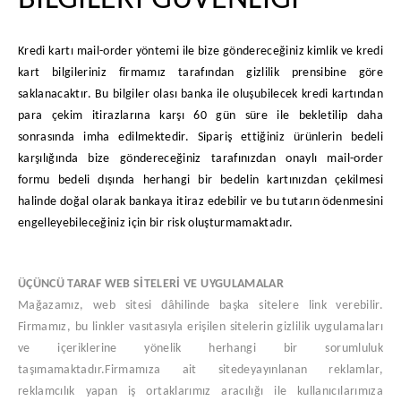
BİLGİLERİ GÜVENLİĞİ
Kredi kartı mail-order yöntemi ile bize göndereceğiniz kimlik ve kredi
kart bilgileriniz firmamız tarafından gizlilik prensibine göre
saklanacaktır. Bu bilgiler olası banka ile oluşubilecek kredi kartından
para çekim itirazlarına karşı 60 gün süre ile bekletilip daha
sonrasında imha edilmektedir. Sipariş ettiğiniz ürünlerin bedeli
karşılığında bize göndereceğiniz tarafınızdan onaylı mail-order
formu bedeli dışında herhangi bir bedelin kartınızdan çekilmesi
halinde doğal olarak bankaya itiraz edebilir ve bu tutarın ödenmesini
engelleyebileceğiniz için bir risk oluşturmamaktadır.
ÜÇÜNCÜ TARAF WEB SİTELERİ VE UYGULAMALAR
Mağazamız, web sitesi dâhilinde başka sitelere link verebilir.
Firmamız, bu linkler vasıtasıyla erişilen sitelerin gizlilik uygulamaları
ve içeriklerine yönelik herhangi bir sorumluluk
taşımamaktadır.
Firmamıza ait sitede
yayınlanan reklamlar,
reklamcılık yapan iş ortaklarımız aracılığı ile kullanıcılarımıza