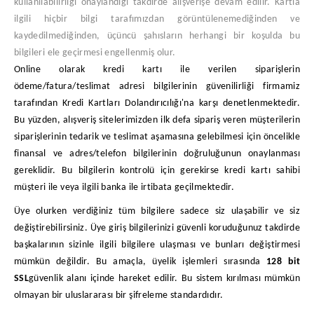
kullanılabilirliği onaylandığı takdirde alışverişe devam edilir. Kartla
ilgili hiçbir bilgi tarafımızdan görüntülenemediğinden ve
kaydedilmediğinden, üçüncü şahısların herhangi bir koşulda bu
bilgileri ele geçirmesi engellenmiş olur.
Online olarak kredi kartı ile verilen siparişlerin
ödeme/fatura/teslimat adresi bilgilerinin güvenilirliği firmamiz
tarafından Kredi Kartları Dolandırıcılığı'na karşı denetlenmektedir.
Bu yüzden, alışveriş sitelerimizden ilk defa sipariş veren müşterilerin
siparişlerinin tedarik ve teslimat aşamasına gelebilmesi için öncelikle
finansal ve adres/telefon bilgilerinin doğruluğunun onaylanması
gereklidir. Bu bilgilerin kontrolü için gerekirse kredi kartı sahibi
müşteri ile veya ilgili banka ile irtibata geçilmektedir.
Üye olurken verdiğiniz tüm bilgilere sadece siz ulaşabilir ve siz
değiştirebilirsiniz. Üye giriş bilgilerinizi güvenli koruduğunuz takdirde
başkalarının sizinle ilgili bilgilere ulaşması ve bunları değiştirmesi
mümkün değildir. Bu amaçla, üyelik işlemleri sırasında
128 bit
SSL
güvenlik alanı içinde hareket edilir. Bu sistem kırılması mümkün
olmayan bir uluslararası bir şifreleme standardıdır.